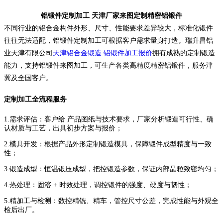
铝锻件定制加工 天津厂家来图定制精密铝锻件
不同行业的铝合金构件外形、尺寸、性能要求差异较大，标准化锻件
往往无法适配，铝锻件定制加工可根据客户需求量身打造。瑞升昌铝
业天津有限公司
天津铝合金锻造
铝锻件加工报价
拥有成熟的定制锻造
能力，支持铝锻件来图加工，可生产各类高精度精密铝锻件，服务津
冀及全国客户。
定制加工全流程服务
1.需求评估：客户给 产品图纸与技术要求，厂家分析锻造可行性、确
认材质与工艺，出具初步方案与报价；
2.模具开发：根据产品外形定制锻造模具，保障锻件成型精度与一致
性；
3.锻造成型：恒温锻压成型，把控锻造参数，保证内部晶粒致密均匀；
4.热处理：固溶 + 时效处理，调控锻件的强度、硬度与韧性；
5.精加工与检测：数控精铣、精车，管控尺寸公差，完成性能与外观全
检后出厂。